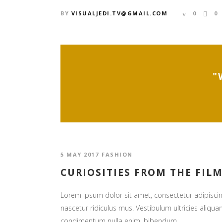
BY
VISUALJEDI.TV@GMAIL.COM
0
0
"
5 MAY 2017
FASHION
CURIOSITIES FROM THE FIL
Lorem ipsum dolor sit amet, consectetur adipiscin
nascetur ridiculus mus. Vestibulum ultricies aliquam
condimentum nulla enim. bibendum...