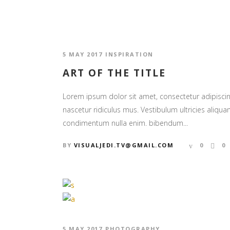
5 MAY 2017
INSPIRATION
ART OF THE TITLE
Lorem ipsum dolor sit amet, consectetur adipiscin
nascetur ridiculus mus. Vestibulum ultricies aliquam
condimentum nulla enim. bibendum...
BY
VISUALJEDI.TV@GMAIL.COM
0
0
5 MAY 2017
PHOTOGRAPHY