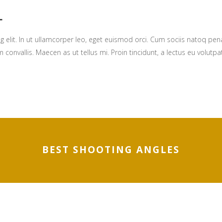
L
g elit. In ut ullamcorper leo, eget euismod orci. Cum sociis natoq pe
 convallis. Maecen as ut tellus mi. Proin tincidunt, a lectus eu volutpat
BEST SHOOTING ANGLES