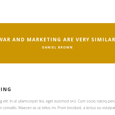
WAR AND MARKETING ARE VERY SIMILAR
DANIEL BROWN
MING
g elit. In ut ullamcorper leo, eget euismod orci. Cum sociis natoq pe
 convallis. Maecen as ut tellus mi. Proin tincidunt, a lectus eu volutpat