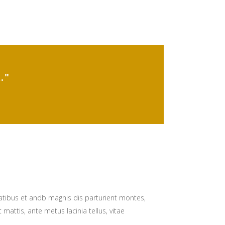
."
natibus et andb magnis dis parturient montes,
 mattis, ante metus lacinia tellus, vitae