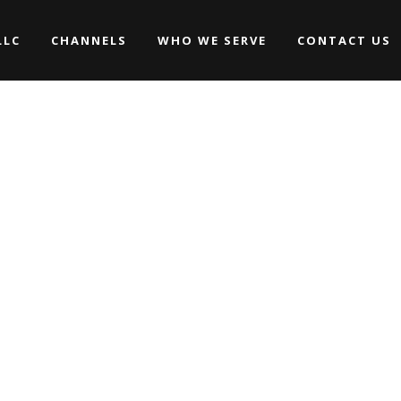
LLC
CHANNELS
WHO WE SERVE
CONTACT US
Promos
Commercials
Music Videos
Promos
WEDDINGS
Commercials
FESTIVAL TAG
Movies/Web Series
Music Videos
Corporate & Non-profit
WEDDINGS
Movies/Web Series
Corporate & Non-profit