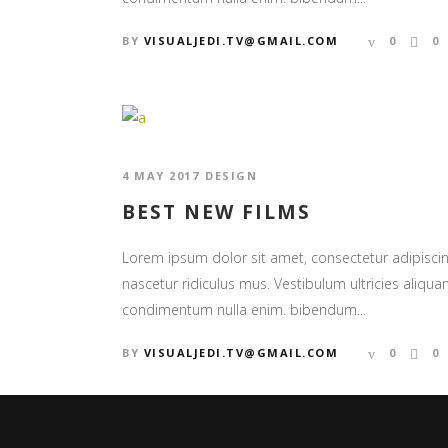
BY
VISUALJEDI.TV@GMAIL.COM
0
0
4 MAY 2017
DESIGN
BEST NEW FILMS
Lorem ipsum dolor sit amet, consectetur adipiscin
nascetur ridiculus mus. Vestibulum ultricies aliquam
condimentum nulla enim. bibendum...
BY
VISUALJEDI.TV@GMAIL.COM
0
0