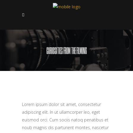
CURIOSITIES FROM THE FILMING
Lorem ipsum dolor sit amet, consectetur
adipiscing elit. In ut ullamcorper leo, eget
euismod orci. Cum sociis natoq penatibus et
noub magnis dis parturient montes, nascetur