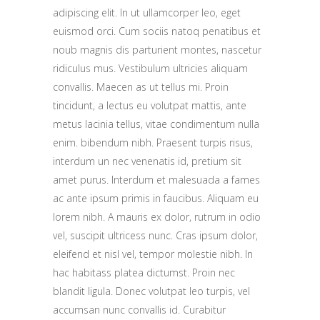
adipiscing elit. In ut ullamcorper leo, eget
euismod orci. Cum sociis natoq penatibus et
noub magnis dis parturient montes, nascetur
ridiculus mus. Vestibulum ultricies aliquam
convallis. Maecen as ut tellus mi. Proin
tincidunt, a lectus eu volutpat mattis, ante
metus lacinia tellus, vitae condimentum nulla
enim. bibendum nibh. Praesent turpis risus,
interdum un nec venenatis id, pretium sit
amet purus. Interdum et malesuada a fames
ac ante ipsum primis in faucibus. Aliquam eu
lorem nibh. A mauris ex dolor, rutrum in odio
vel, suscipit ultricess nunc. Cras ipsum dolor,
eleifend et nisl vel, tempor molestie nibh. In
hac habitass platea dictumst. Proin nec
blandit ligula. Donec volutpat leo turpis, vel
accumsan nunc convallis id. Curabitur