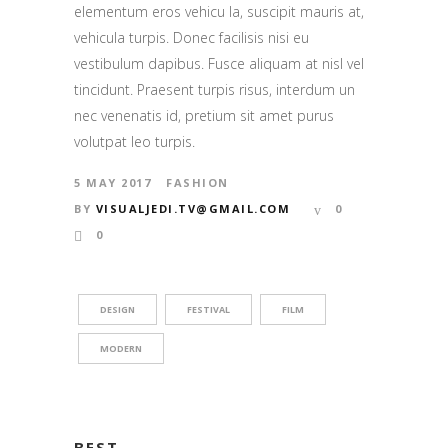
elementum eros vehicu la, suscipit mauris at,
vehicula turpis. Donec facilisis nisi eu
vestibulum dapibus. Fusce aliquam at nisl vel
tincidunt. Praesent turpis risus, interdum un
nec venenatis id, pretium sit amet purus
volutpat leo turpis.
5 MAY 2017
FASHION
BY
VISUALJEDI.TV@GMAIL.COM
0
0
DESIGN
FESTIVAL
FILM
MODERN
BEST